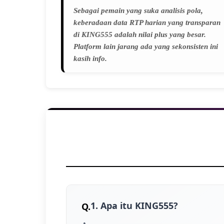
Sebagai pemain yang suka analisis pola,
keberadaan data RTP harian yang transparan
di KING555 adalah nilai plus yang besar.
Platform lain jarang ada yang sekonsisten ini
kasih info.
1. Apa itu KING555?