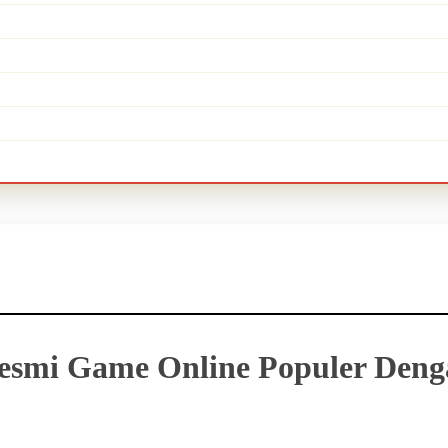
smi Game Online Populer Denga