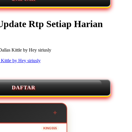
pdate Rtp Setiap Harian
DAFTAR
KING555