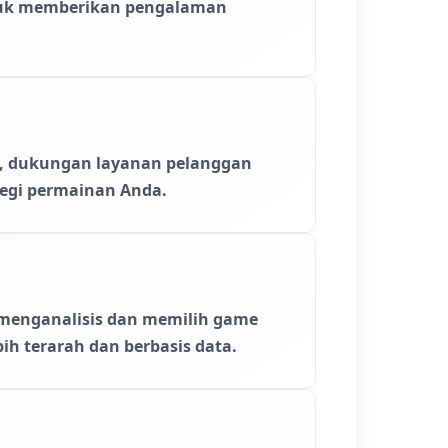
ntuk memberikan pengalaman
l, dukungan layanan pelanggan
tegi permainan Anda.
k menganalisis dan memilih game
h terarah dan berbasis data.