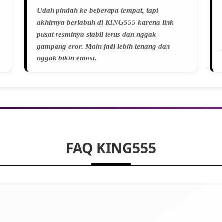
Udah pindah ke beberapa tempat, tapi
akhirnya berlabuh di KING555 karena link
pusat resminya stabil terus dan nggak
gampang eror. Main jadi lebih tenang dan
nggak bikin emosi.
FAQ KING555