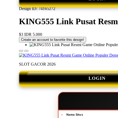
Design ID: 74165272
KING555 Link Pusat Resmi
$3
IDR 5.000
Create an account to favorite this design!
SLOT GACOR 2026
LOGIN
Nama Situs