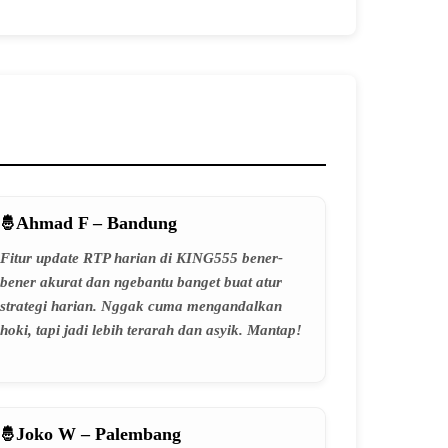
Ahmad F – Bandung
Fitur update RTP harian di KING555 bener-
bener akurat dan ngebantu banget buat atur
strategi harian. Nggak cuma mengandalkan
hoki, tapi jadi lebih terarah dan asyik. Mantap!
Joko W – Palembang