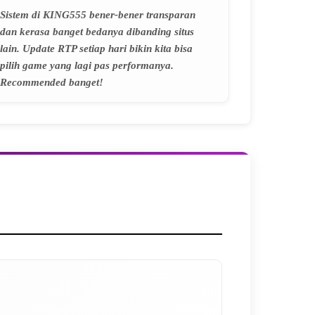
Sistem di KING555 bener-bener transparan
dan kerasa banget bedanya dibanding situs
lain. Update RTP setiap hari bikin kita bisa
pilih game yang lagi pas performanya.
Recommended banget!