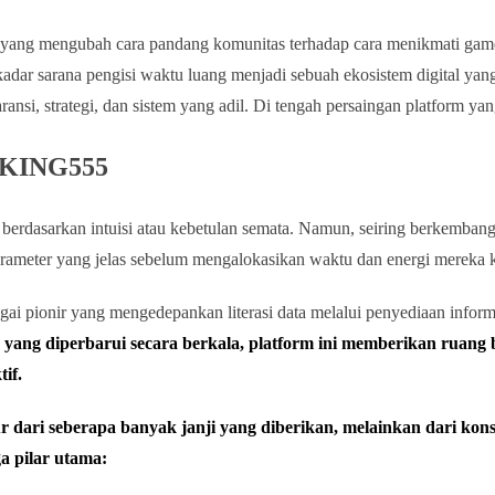
ng mengubah cara pandang komunitas terhadap cara menikmati game on
sekadar sarana pengisi waktu luang menjadi sebuah ekosistem digital yan
ansi, strategi, dan sistem yang adil. Di tengah persaingan platform yan
s KING555
erdasarkan intuisi atau kebetulan semata. Namun, seiring berkembangn
arameter yang jelas sebelum mengalokasikan waktu dan energi mereka 
i pionir yang mengedepankan literasi data melalui penyediaan inform
k yang diperbarui secara berkala, platform ini memberikan ruang
if.
r dari seberapa banyak janji yang diberikan, melainkan dari kons
a pilar utama: